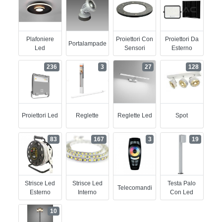
Plafoniere
Proiettori Con
Proiettori Da
Portalampade
Led
Sensori
Esterno
236
3
27
128
Proiettori Led
Reglette
Reglette Led
Spot
83
167
3
19
Strisce Led
Strisce Led
Testa Palo
Telecomandi
Esterno
Interno
Con Led
10