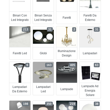
Binari Con
Binari Senza
Faretti Da
Faretti
Led Integrato
Led Integrato
Esterno
213
31
2
31
Illuminazione
Faretti Led
Globi
Lampadari
Design
6
163
405
63
Lampade Ad
Lampadari
Lampadari
Lampade
Energia
Da Esterno
Led
Solare
198
350
219
38