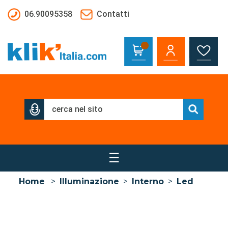
Salta al contenuto principale
06.90095358
Contatti
☰
Home
>
Illuminazione
>
Interno
>
Led