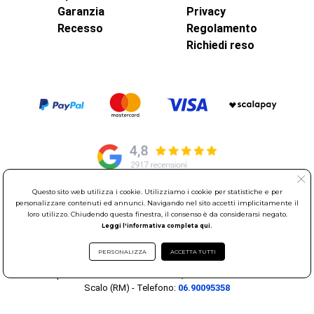
Garanzia
Privacy
Recesso
Regolamento
Richiedi reso
Questo sito web utilizza i cookie. Utilizziamo i cookie per statistiche e per
personalizzare contenuti ed annunci. Navigando nel sito accetti implicitamente il
© Elettroservice Spa - Sede Legale: Via Leonardo da Vinci, 40 -
loro utilizzo. Chiudendo questa finestra, il consenso è da considerarsi negato.
00015 Monterotondo Scalo (RM)
Leggi l'informativa completa qui.
Partita Iva: 01586761007 - Codice Fiscale: 06634500588 Capitale
Sociale 1.600.000,00 Euro i.v. Iscritto al Registro delle Imprese di
PERSONALIZZA
ACCETTA TUTTI
Roma REA: RM-535144
Sede Operativa: Via Leonardo da Vinci, 40 - 00015 Monterotondo
Scalo (RM) - Telefono:
06.90095358