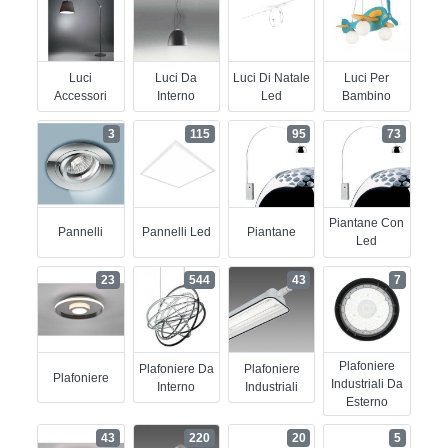
Luci
Luci Da
Luci Di Natale
Luci Per
Accessori
Interno
Led
Bambino
3
115
95
73
Piantane Con
Pannelli
Pannelli Led
Piantane
Led
23
544
43
7
Plafoniere
Plafoniere Da
Plafoniere
Plafoniere
Industriali Da
Interno
Industriali
Esterno
43
220
20
5