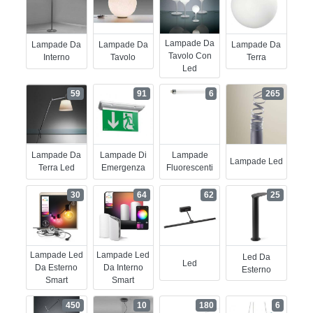
Lampade Da
Lampade Da
Lampade Da
Lampade Da
Tavolo Con
Interno
Tavolo
Terra
Led
59
91
6
265
Lampade Da
Lampade Di
Lampade
Lampade Led
Terra Led
Emergenza
Fluorescenti
30
64
62
25
Lampade Led
Lampade Led
Led Da
Led
Da Esterno
Da Interno
Esterno
Smart
Smart
450
10
180
6