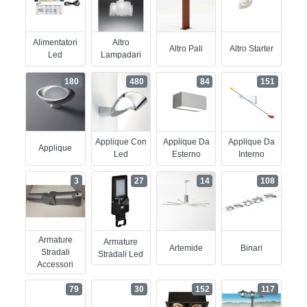
Alimentatori
Altro
Altro Pali
Altro Starter
Led
Lampadari
180
480
84
151
Applique Con
Applique Da
Applique Da
Applique
Led
Esterno
Interno
3
27
14
108
Armature
Armature
Artemide
Binari
Stradali
Stradali Led
Accessori
79
30
152
117