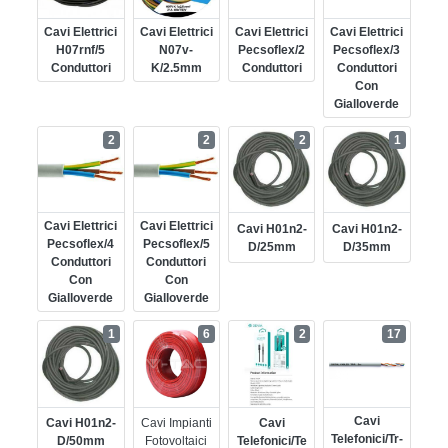
Cavi Elettrici
Cavi Elettrici
Cavi Elettrici
Cavi Elettrici
H07rnf/5
N07v-
Pecsoflex/2
Pecsoflex/3
Conduttori
K/2.5mm
Conduttori
Conduttori
Con
Gialloverde
2
2
2
1
Cavi Elettrici
Cavi Elettrici
Cavi H01n2-
Cavi H01n2-
Pecsoflex/4
Pecsoflex/5
D/25mm
D/35mm
Conduttori
Conduttori
Con
Con
Gialloverde
Gialloverde
1
6
2
17
Cavi
Cavi H01n2-
Cavi Impianti
Cavi
Telefonici/tr-
D/50mm
Fotovoltaici
Telefonici/te