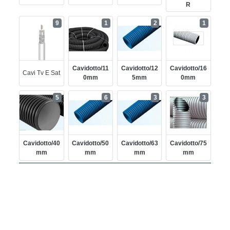
R
9
1
2
1
Cavidotto/11
Cavidotto/12
Cavidotto/16
Cavi Tv E Sat
0mm
5mm
0mm
5
6
3
3
Cavidotto/40
Cavidotto/50
Cavidotto/63
Cavidotto/75
Mm
Mm
Mm
Mm