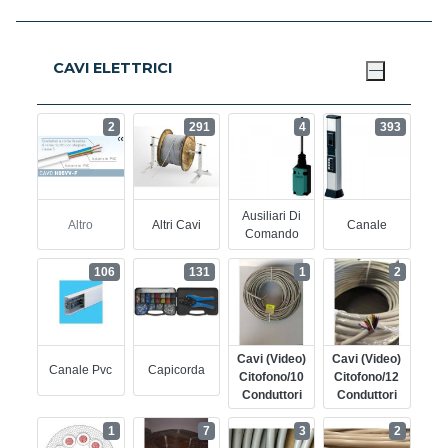
CAVI ELETTRICI
2
291
4
393
Ausiliari Di
Altro
Altri Cavi
Canale
Comando
106
131
1
2
Cavi (video)
Cavi (video)
Canale Pvc
Capicorda
Citofono/10
Citofono/12
Conduttori
Conduttori
1
7
3
2