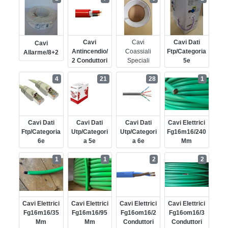
Cavi
Cavi
Cavi Dati
Cavi
Antincendio/
Coassiali
Ftp/categoria
Allarme/8+2
2 Conduttori
Speciali
5e
4
21
28
1
Cavi Dati
Cavi Dati
Cavi Dati
Cavi Elettrici
Ftp/categoria
Utp/categori
Utp/categori
Fg16m16/240
6e
A 5e
A 6e
Mm
1
1
2
2
Cavi Elettrici
Cavi Elettrici
Cavi Elettrici
Cavi Elettrici
Fg16m16/35
Fg16m16/95
Fg16om16/2
Fg16om16/3
Mm
Mm
Conduttori
Conduttori