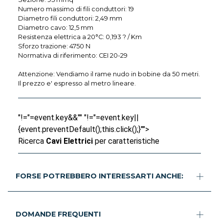
Numero massimo di fili conduttori: 19
Diametro fili conduttori: 2,49 mm
Diametro cavo: 12,5 mm
Resistenza elettrica a 20°C: 0,193 ? / Km
Sforzo trazione: 4750 N
Normativa di riferimento: CEI 20-29
Attenzione: Vendiamo il rame nudo in bobine da 50 metri.
Il prezzo e' espresso al metro lineare.
"!="=event.key&&"" "!="=event.key||
{event.preventDefault();this.click();}"">
Ricerca
Cavi Elettrici
per caratteristiche
FORSE POTREBBERO INTERESSARTI ANCHE:
DOMANDE FREQUENTI