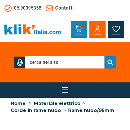
Salta al contenuto principale
06.90095358
Contatti
☰
Home
>
Materiale elettrico
>
Corde in rame nudo
>
Rame nudo/95mm